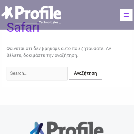
Μετάβαση
Αναζήτηση
Mai
στο
για:
Me
περιεχόμενο
Safari
Φαίνεται ότι δεν βρήκαμε αυτό που ζητούσατε. Αν
θέλετε, δοκιμάστε την αναζήτηση.