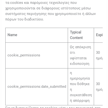
τα cookies και παρόμοιες τεχνολογίες που
χρησιμοποιούνται σε διάφορους ιστότοπους μέσω
συστήματος περιήγησης που χρησιμοποιείτε ή άλλων
πόρων του διαδικτύου.
Typical
Name
Expires
Content
Ως απόκριση
ότι
30
cookie_permissions
υφίσταται
ημέρε
ειδοποίηση
η
ημερομηνία
που δόθηκε
30
cookie_permissions:date_submitted
η
ημέρε
συγκατάθεση
ή απόρριψη