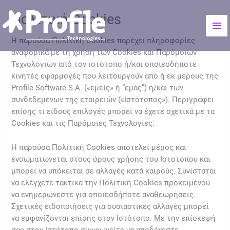
Μετάβαση
Mai
Πολιτική Cookies
στο
Me
περιεχόμενο
Η παρούσα Πολιτική Cookies παρέχει πληροφορίες
αναφορικά με τη χρήση των Cookies και Παρόμοιων
Τεχνολογιών από τον ιστότοπο ή/και οποιεσδήποτε
κινητές εφαρμογές που λειτουργούν από ή εκ μέρους της
Profile Software S.A. («εμείς» ή “εμάς”) ή/και των
συνδεδεμένων της εταιρειών («Ιστότοπος»). Περιγράφει
επίσης τι είδους επιλογές μπορεί να έχετε σχετικά με τα
Cookies και τις Παρόμοιες Τεχνολογίες.
Η παρούσα Πολιτική Cookies αποτελεί μέρος και
ενσωματώνεται στους όρους χρήσης του Ιστοτόπου και
μπορεί να υπόκειται σε αλλαγές κατά καιρούς. Συνίσταται
να ελέγχετε τακτικά την Πολιτική Cookies προκειμένου
να ενημερώνεστε για οποιεσδήποτε αναθεωρήσεις.
Σχετικές ειδοποιήσεις για ουσιαστικές αλλαγές μπορεί
να εμφανίζονται επίσης στον Ιστότοπο. Με την επίσκεψή
σας στον Ιστότοπο συμφωνείτε να αποδέχεστε