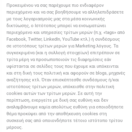
Προκειμένου να σας παρέχουμε πιο ενδιαφέρον
περιεχόμενο και να σας βοηθήσουμε να αλληλεπιδράσετε
με τους λογαριασμούς μας στα μέσα κοινωνικής
δικτύωσης, ο Ιστότοπος μπορεί να ενσωματώνει
περιεχόμενο και υπηρεσίες τρίτων μερών (π.χ. «tags» από
Facebook, Twitter, LinkedIn, YouTube κτλ.) ή συνδέσμους
σε ιστοτόπους τρίτων μερών για Marketing λόγους. Τα
συγκεκριμένα (και η συλλογή στοιχείων) επιτρέπουν σε
τρίτα μέρη να προσωποποιούν τις διαφημίσεις εάν
υφίστανται σε σελίδες τους που έχουμε και υπόκεινται
και στη δική τους πολιτική και αφορούν σε blogs, μηχανές
αναζήτησης κτλ. Όταν επισκέπτεσθε συνδέσμους ή/και
ιστοτόπους τρίτων μερών, υπόκεισθε στην πολιτική
cookies αυτών των τρίτων μερών. Σε αυτή την
περίπτωση, ενεργείτε με δική σας ευθύνη και δεν
αναλαμβάνουμε καμία απολύτως ευθύνη για οποιοδήποτε
θέμα προκύψει από την αποθήκευση cookies στη
συσκευή σας από οποιονδήποτε τέτοιο ιστότοπο τρίτου
μέρους.