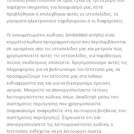
τα οποία γνωστοποιούν σε εμάς ή/και σε τρίτα μέρη που
παρέχουν υπηρεσίες για λογαριασμό μας, πότε
προβλήθηκαν ή επιλέχθηκαν αυτές οι ιστοσελίδες, τα
μηνύματα ηλεκτρονικού ταχυδρομείου ή οι διαφημίσεις.
Οι ενσωματωμένοι κώδικες (embedded scripts) είναι
κομμάτια κώδικα προγραμματισμού που περιλαμβάνονται
σε ορισμένες από τις ιστοσελίδες μας και μετρούν πώς
χρησιμοποιείτε αυτές τις ιστοσελίδες, για παράδειγμα,
ποιούς συνδέσμους επιλέγετε. Χρησιμοποιούμε αυτές τις
πληροφορίες για να βελτιώνουμε τον Ιστότοπό μας, να
προσαρμόζουμε τον Ιστότοπό μας στα πιθανά
ενδιαφέροντά σας και για να διενεργούμε έρευνες
αγοράς. Μπορείτε να απενεργοποιήσετε τέτοιες
λειτουργικότητες κώδικα, όπως JavaScript, μέσω του
συστήματος περιήγησης που χρησιμοποιείτε
(παρακαλούμε αναφερθείτε στη λειτουργία βοήθειας του
συστήματος περιήγησης). Σημειώστε ότι εάν
απενεργοποιήσετε τις λειτουργικότητες κώδικα, ο
Ιστότοπος ενδέχεται να μη λειτουργεί σωστά.