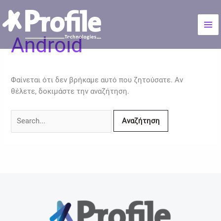
Μετάβαση
Αναζήτηση
Mai
στο
για:
Me
περιεχόμενο
Android
Φαίνεται ότι δεν βρήκαμε αυτό που ζητούσατε. Αν
θέλετε, δοκιμάστε την αναζήτηση.